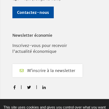
Contactez-nous
Newsletter économie
Inscrivez-vous pour recevoir
l'actualité économique
M’inscrire à la newsletter
F
T
L



a
w
i
c
i
n
e
t
k
Plan du site
This site uses cookies and gives you control over what you want