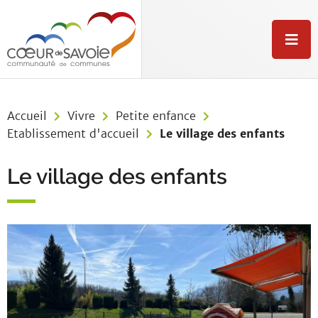
Aller au menu
Aller au contenu
Aller à la recherche
M
e
n
u
Accueil
Vivre
Petite enfance
Etablissement d'accueil
Le village des enfants
Le village des enfants