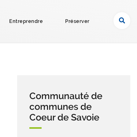
R
Entreprendre
Préserver
e
c
h
e
r
c
h
e
r
Communauté de
s
u
communes de
r
Coeur de Savoie
l
e
s