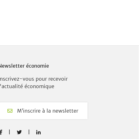
Newsletter économie
Inscrivez-vous pour recevoir
l'actualité économique
M’inscrire à la newsletter
F
T
L


