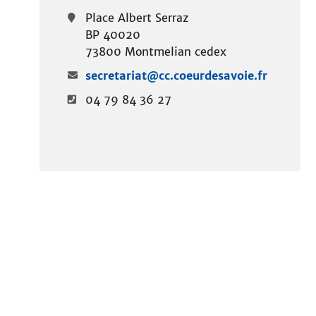
i
Place Albert Serraz
t
BP 40020
e
73800 Montmelian cedex
secretariat@cc.coeurdesavoie.fr
04 79 84 36 27