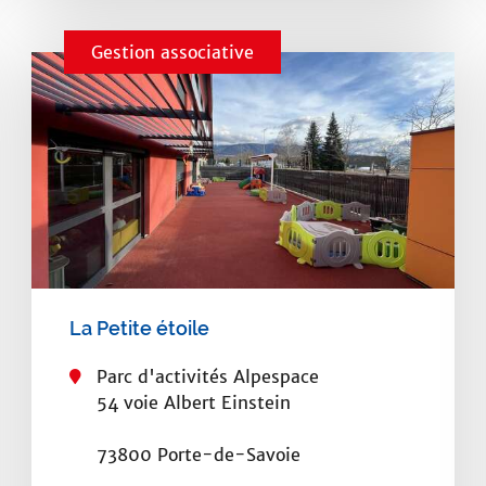
r
o
i
n
Gestion associative
e
e
l
:
:
La Petite étoile
Parc d'activités Alpespace
54 voie Albert Einstein
73800 Porte-de-Savoie