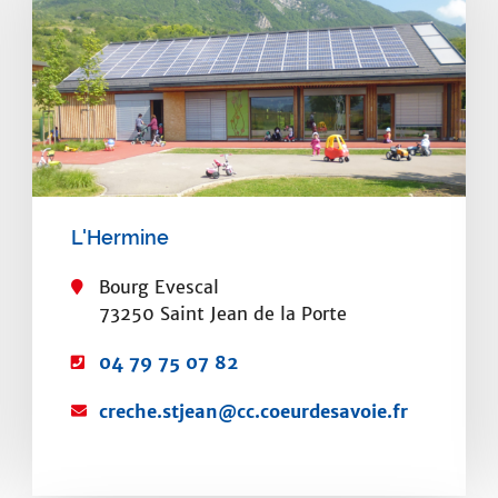
L'Hermine
Bourg Evescal
73250 Saint Jean de la Porte
T
04 79 75 07 82
é
C
creche.stjean@cc.coeurdesavoie.fr
l
o
é
u
p
r
h