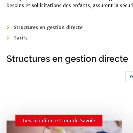
besoins et sollicitations des enfants, assurent la séc
Structures en gestion directe
Tarifs
Structures en gestion directe
F
G
i
l
t
r
Gestion directe Cœur de Savoie
e