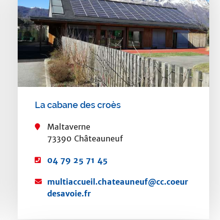
La cabane des croès
Maltaverne
73390 Châteauneuf
T
04 79 25 71 45
é
C
multiaccueil.chateauneuf@cc.coeur
l
o
desavoie.fr
é
u
p
r
h