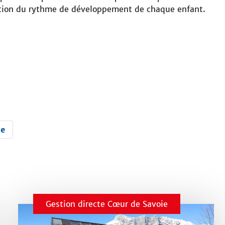
i
fonction du rythme de développement de chaque enfant.
t
e
ie
Gestion directe Cœur de Savoie