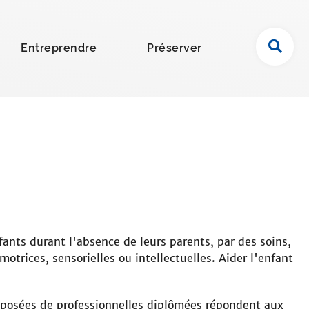
R
Entreprendre
Préserver
e
c
h
e
r
c
h
e
r
s
u
fants durant l'absence de leurs parents, par des soins,
r
motrices, sensorielles ou intellectuelles. Aider l'enfant
l
e
s
mposées de professionnelles diplômées répondent aux