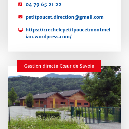
T
04 79 65 21 22
é
C
petitpoucet.direction@gmail.com
l
o
é
S
https://crechelepetitpoucetmontmel
u
p
i
ian.wordpress.com/
r
h
t
r
o
e
i
n
w
e
e
e
l
Gestion directe Cœur de Savoie
:
b
:
: