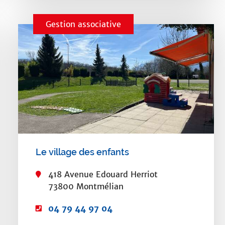
r
o
i
n
Gestion associative
e
e
l
:
:
Le village des enfants
418 Avenue Edouard Herriot
73800 Montmélian
T
04 79 44 97 04
é