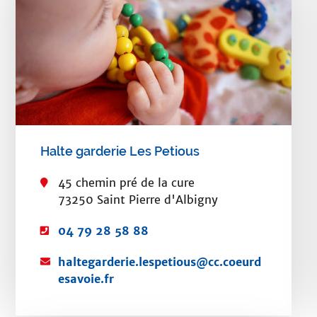
r
p
a
r
c
a
Halte garderie Les Petious
t
é
45 chemin pré de la cure
73250 Saint Pierre d'Albigny
g
o
T
04 79 28 58 88
é
r
C
haltegarderie.lespetious@cc.coeurd
l
i
o
esavoie.fr
é
u
p
e
r
h