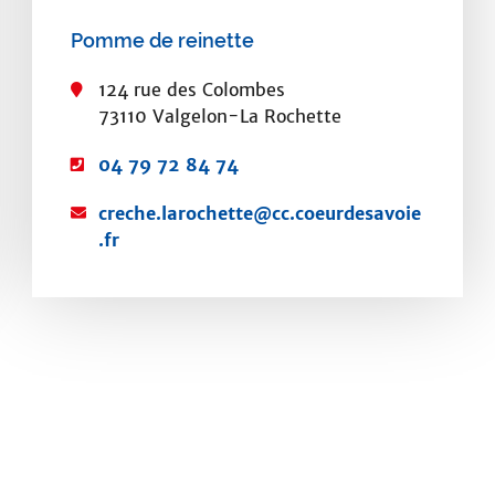
Pomme de reinette
124 rue des Colombes
73110 Valgelon-La Rochette
T
04 79 72 84 74
é
C
creche.larochette@cc.coeurdesavoie
l
o
.fr
é
u
p
r
h
r
o
i
n
e
e
l
:
: