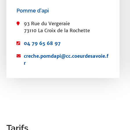
Pomme d'api
93 Rue du Vergeraie
73110 La Croix de la Rochette
T
04 79 65 68 97
é
C
creche.pomdapi@cc.coeurdesavoie.f
l
o
r
é
u
p
r
h
r
o
i
n
e
e
l
:
:
Tarifs