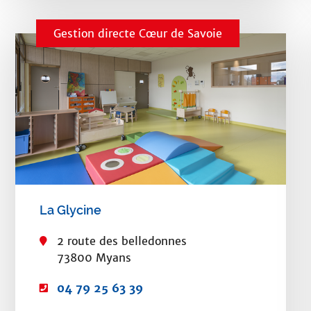
r
o
i
n
Gestion directe Cœur de Savoie
e
e
l
:
:
La Glycine
2 route des belledonnes
73800 Myans
T
04 79 25 63 39
é