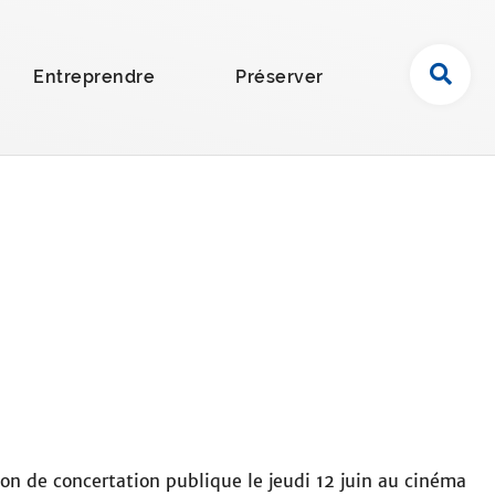
R
Entreprendre
Préserver
e
c
h
e
r
c
h
e
r
s
u
r
l
e
s
 de concertation publique le jeudi 12 juin au cinéma