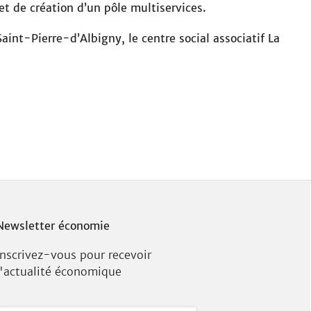
i
et de création d’un pôle multiservices.
t
e
int-Pierre-d’Albigny, le centre social associatif La
Newsletter économie
Inscrivez-vous pour recevoir
l'actualité économique