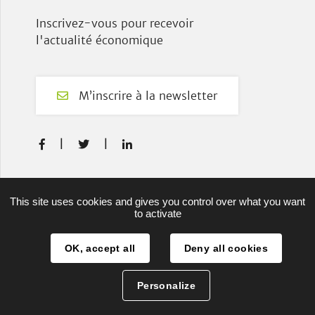
Inscrivez-vous pour recevoir
l'actualité économique
M’inscrire à la newsletter
F
T
L



a
w
i
c
i
n
e
t
k
Plan du site
This site uses cookies and gives you control over what you want
b
t
e
to activate
Mentions légales
o
e
d
o
r
I
OK, accept all
Deny all cookies
Projets européens
k
n
Authentification
Personalize