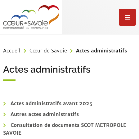
Aller au menu
Aller au contenu
Aller à la recherche
M
e
n
u
Accueil
Cœur de Savoie
Actes administratifs
Actes administratifs
Actes administratifs avant 2025
Autres actes administratifs
Consultation de documents SCOT METROPOLE
SAVOIE