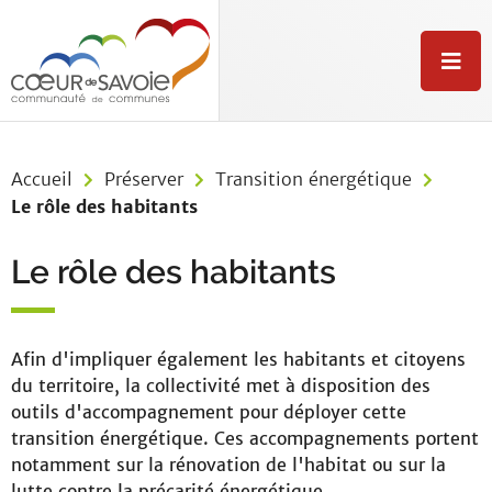
Aller au menu
Aller au contenu
Aller à la recherche
M
e
n
u
Accueil
Préserver
Transition énergétique
Le rôle des habitants
Le rôle des habitants
Afin d'impliquer également les habitants et citoyens
du territoire, la collectivité met à disposition des
outils d'accompagnement pour déployer cette
transition énergétique. Ces accompagnements portent
notamment sur la rénovation de l'habitat ou sur la
lutte contre la précarité énergétique.