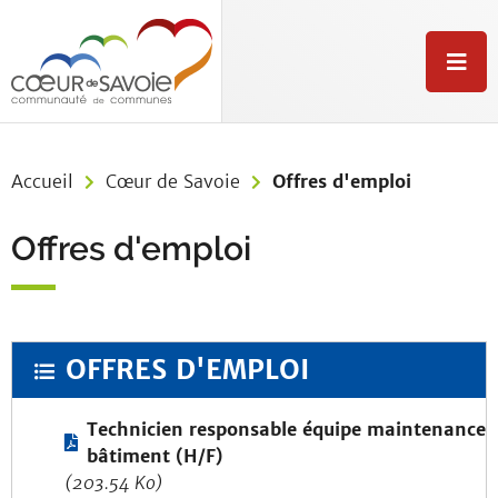
Aller au menu
Aller au contenu
Aller à la recherche
M
e
n
u
Accueil
Cœur de Savoie
Offres d'emploi
Offres d'emploi
OFFRES D'EMPLOI
Technicien responsable équipe maintenance
bâtiment (H/F)
(203.54 Ko)