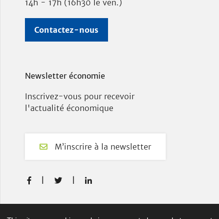
14h - 17h (16h30 le ven.)
Contactez-nous
Newsletter économie
Inscrivez-vous pour recevoir
l'actualité économique
M’inscrire à la newsletter
F
T
L



a
w
i
c
i
n
e
t
k
Plan du site