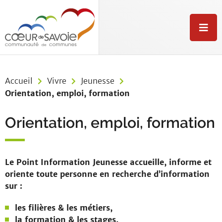
Aller au menu
Aller au contenu
Aller à la recherche
M
e
n
u
Accueil
Vivre
Jeunesse
Orientation, emploi, formation
Orientation, emploi, formation
Le Point Information Jeunesse accueille, informe et
oriente toute personne en recherche d’information
sur :
les filières & les métiers,
la formation & les stages,