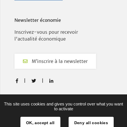
Newsletter économie
Inscrivez-vous pour recevoir
l'actualité économique
M’inscrire à la newsletter
F
T
L



a
w
i
c
i
n
e
t
k
Plan du site
This site uses cookies and gives you control over what you want
b
t
e
to activate
Mentions légales
o
e
d
o
r
I
OK, accept all
Deny all cookies
Projets européens