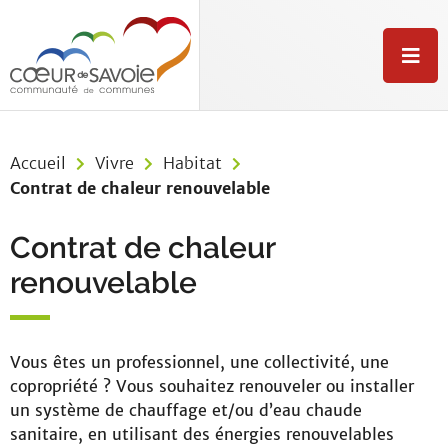
Aller au menu
Aller au contenu
Aller à la recherche
M
e
n
u
Accueil
Vivre
Habitat
Contrat de chaleur renouvelable
Contrat de chaleur
renouvelable
Vous êtes un professionnel, une collectivité, une
copropriété ? Vous souhaitez renouveler ou installer
un système de chauffage et/ou d’eau chaude
sanitaire, en utilisant des énergies renouvelables