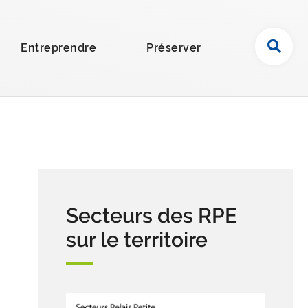
R
Entreprendre
Préserver
e
c
h
e
r
c
h
e
r
Secteurs des RPE
s
u
sur le territoire
r
l
e
s