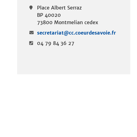
i
Place Albert Serraz
t
BP 40020
e
73800 Montmelian cedex
secretariat@cc.coeurdesavoie.fr
04 79 84 36 27