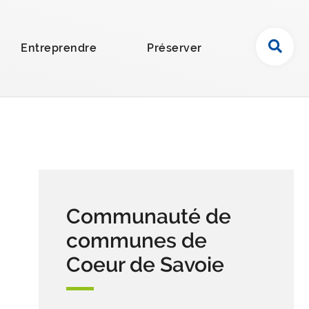
R
Entreprendre
Préserver
e
c
h
e
r
c
h
e
r
Communauté de
s
u
communes de
r
Coeur de Savoie
l
e
s