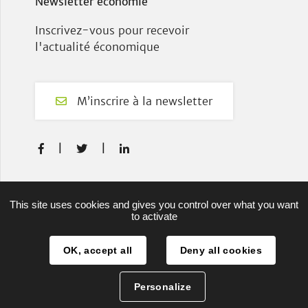
Newsletter économie
Inscrivez-vous pour recevoir
l'actualité économique
M’inscrire à la newsletter
F
T
L



a
w
i
c
i
n
e
t
k
Plan du site
This site uses cookies and gives you control over what you want
b
t
e
to activate
Mentions légales
o
e
d
o
r
I
OK, accept all
Deny all cookies
Projets européens
k
n
Authentification
Personalize