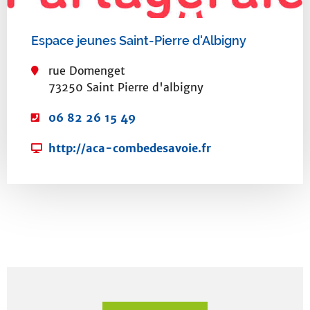
o
r
i
Espace jeunes Saint-Pierre d'Albigny
e
rue Domenget
73250 Saint Pierre d'albigny
T
06 82 26 15 49
é
S
http://aca-combedesavoie.fr
l
i
é
t
p
e
h
w
o
e
n
b
e
:
: