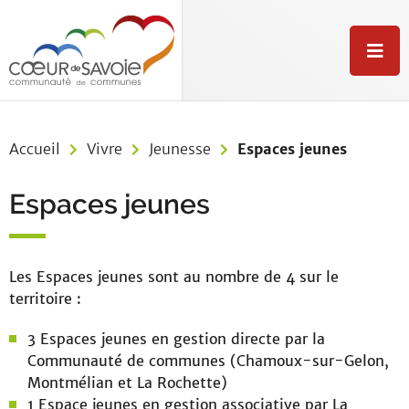
Aller au menu
Aller au contenu
Aller à la recherche
M
e
n
u
Accueil
Vivre
Jeunesse
Espaces jeunes
Espaces jeunes
Les Espaces jeunes sont au nombre de 4 sur le
territoire :
3 Espaces jeunes en gestion directe par la
Communauté de communes (Chamoux-sur-Gelon,
Montmélian et La Rochette)
1 Espace jeunes en gestion associative par La