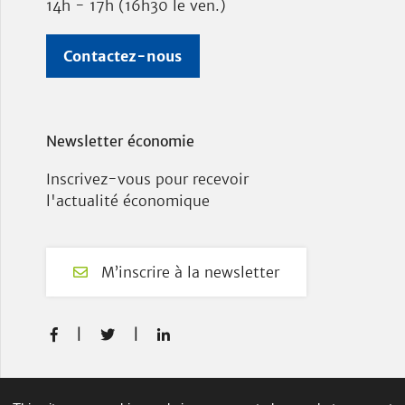
14h - 17h (16h30 le ven.)
Contactez-nous
Newsletter économie
Inscrivez-vous pour recevoir
l'actualité économique
M’inscrire à la newsletter
F
T
L



a
w
i
c
i
n
e
t
k
Plan du site