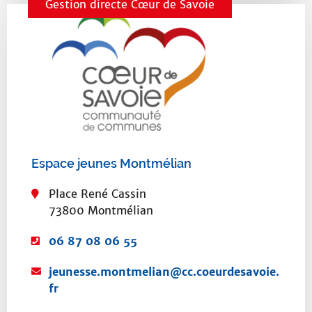
e
Gestion directe Cœur de Savoie
e
l
:
b
:
:
Espace jeunes Montmélian
Place René Cassin
73800 Montmélian
T
06 87 08 06 55
é
C
jeunesse.montmelian@cc.coeurdesavoie.
l
o
fr
é
u
p