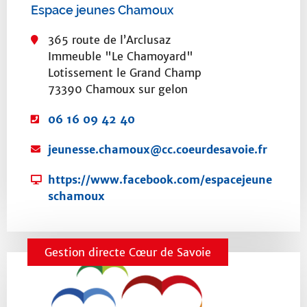
o
Espace jeunes Chamoux
r
i
365 route de l’Arclusaz
Immeuble "Le Chamoyard"
e
Lotissement le Grand Champ
73390 Chamoux sur gelon
T
06 16 09 42 40
é
C
jeunesse.chamoux@cc.coeurdesavoie.fr
l
o
é
S
https://www.facebook.com/espacejeune
u
p
i
schamoux
r
h
t
r
o
e
i
n
w
e
e
Gestion directe Cœur de Savoie
e
l
:
b
:
: