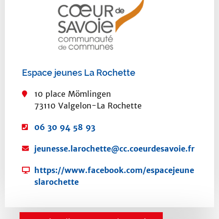
Espace jeunes La Rochette
10 place Mömlingen
73110 Valgelon-La Rochette
T
06 30 94 58 93
é
C
jeunesse.larochette@cc.coeurdesavoie.fr
l
o
é
S
https://www.facebook.com/espacejeune
u
p
i
slarochette
r
h
t
r
o
e
i
n
w
e