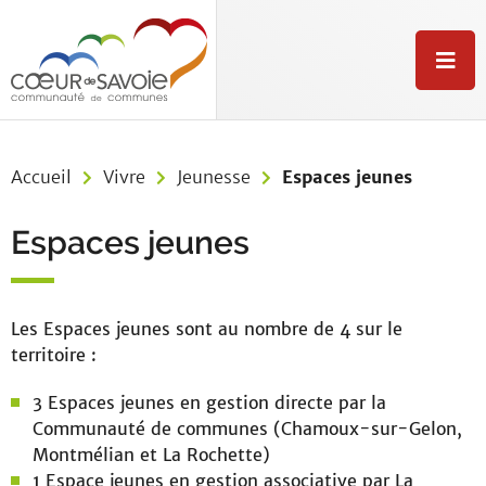
Aller au menu
Aller au contenu
Aller à la recherche
M
e
n
u
Accueil
Vivre
Jeunesse
Espaces jeunes
Espaces jeunes
Les Espaces jeunes sont au nombre de 4 sur le
territoire :
3 Espaces jeunes en gestion directe par la
Communauté de communes (Chamoux-sur-Gelon,
Montmélian et La Rochette)
1 Espace jeunes en gestion associative par La