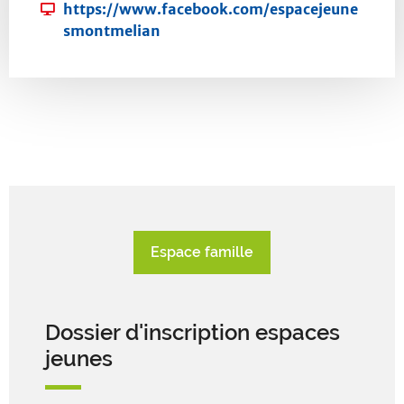
S
https://www.facebook.com/espacejeune
r
h
i
smontmelian
r
o
t
i
n
e
e
e
w
l
:
e
:
b
:
Espace famille
Dossier d'inscription espaces
jeunes