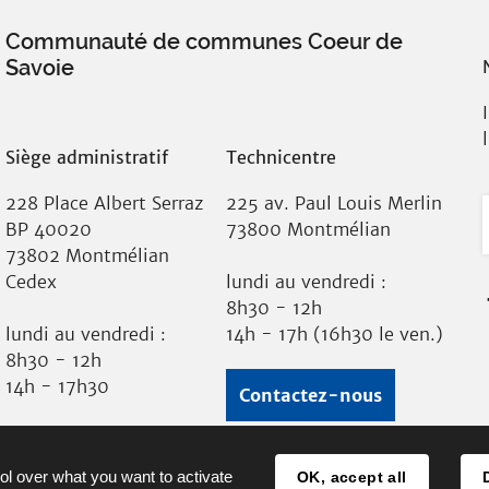
Communauté de communes Coeur de
Savoie
Siège administratif
Technicentre
228 Place Albert Serraz
225 av. Paul Louis Merlin
BP 40020
73800 Montmélian
73802 Montmélian
Cedex
lundi au vendredi :
8h30 - 12h
lundi au vendredi :
14h - 17h (16h30 le ven.)
8h30 - 12h
14h - 17h30
Contactez-nous
04 79 84 36 27
ol over what you want to activate
OK, accept all
Plan du site
Mentions légales
Pro