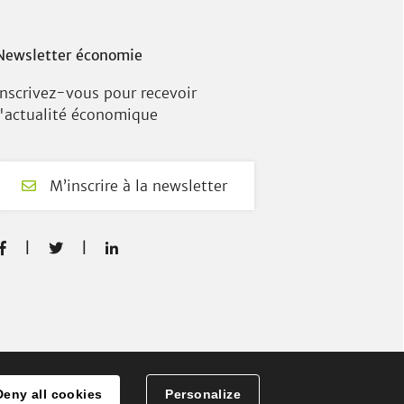
Newsletter économie
Inscrivez-vous pour recevoir
l'actualité économique
M’inscrire à la newsletter
F
T
L



a
w
i
c
i
n
e
t
k
b
t
e
o
e
d
o
r
I
Deny all cookies
Personalize
jets européens
k
n
Authentification