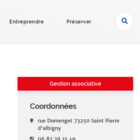
R
Entreprendre
Préserver
e
c
h
e
r
c
h
e
Gestion associative
r
s
u
Coordonnées
r
l
rue Domenget 73250 Saint Pierre
e
d'albigny
s
06 82 26 15 49