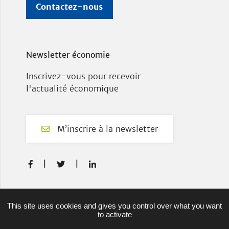
Contactez-nous
Newsletter économie
Inscrivez-vous pour recevoir
l'actualité économique
M’inscrire à la newsletter
F
T
L



a
w
i
c
i
n
e
t
k
Plan du site
This site uses cookies and gives you control over what you want
b
t
e
to activate
Mentions légales
o
e
d