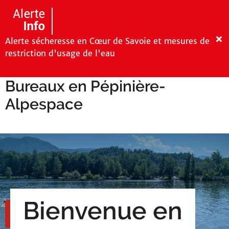
Aller au menu
Aller au contenu
Aller à la recherche
F
Alerte sécheresse en Cœur de Savoie et mesures de
e
restriction d'usage de l'eau
r
m
Bureaux en Pépinière-
e
r
Alpespace
Bienvenue en
M
e