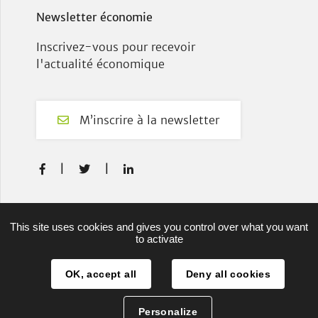
Newsletter économie
Inscrivez-vous pour recevoir
l'actualité économique
M’inscrire à la newsletter
F
T
L



a
w
i
c
i
n
e
t
k
Plan du site
This site uses cookies and gives you control over what you want
b
t
e
to activate
Mentions légales
o
e
d
o
r
I
OK, accept all
Deny all cookies
Projets européens
k
n
Authentification
Personalize