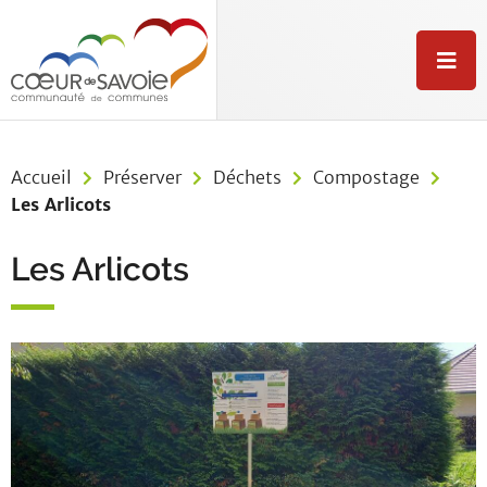
Aller au menu
Aller au contenu
Aller à la recherche
M
e
n
u
Accueil
Préserver
Déchets
Compostage
Les Arlicots
Les Arlicots