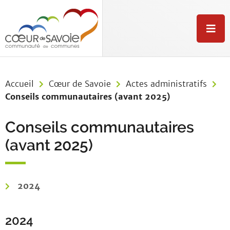
Aller au menu
Aller au contenu
Aller à la recherche
M
e
n
u
Accueil
Cœur de Savoie
Actes administratifs
Conseils communautaires (avant 2025)
Conseils communautaires
(avant 2025)
2024
2024