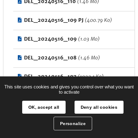
DEL_20240516_110
(1.46 Mo)
DEL_20240516_109 PJ
(400.79 Ko)
DEL_20240516_109
(1.03 Mo)
DEL_20240516_108
(1.46 Mo)
DEL_20240516_107
(1022.1 Ko)
This site uses cookies and gives you control over what you want
to activate
DEL_20240516_106 PJ
(215.64 Ko)
OK, accept all
Deny all cookies
DEL_20240516_106
(836.04 Ko)
Personalize
DEL_20240516_105
(1.11 Mo)