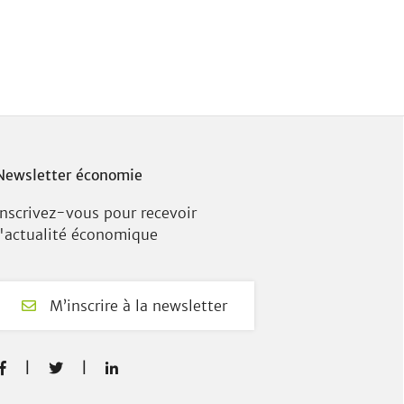
Newsletter économie
Inscrivez-vous pour recevoir
l'actualité économique
M’inscrire à la newsletter
F
T
L



a
w
i