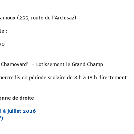
s
i
hamoux (255, route de l’Arclusaz)
t
e
te :
 30
Le Chamoyard" - Lotissement le Grand Champ
ercredis en période scolaire de 8 h à 18 h directement
lonne de droite
 à juillet 2026
")