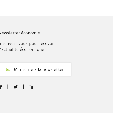
Newsletter économie
Inscrivez-vous pour recevoir
l'actualité économique
M’inscrire à la newsletter
F
T
L



a
w
i
c
i
n
e
t
k
b
t
e