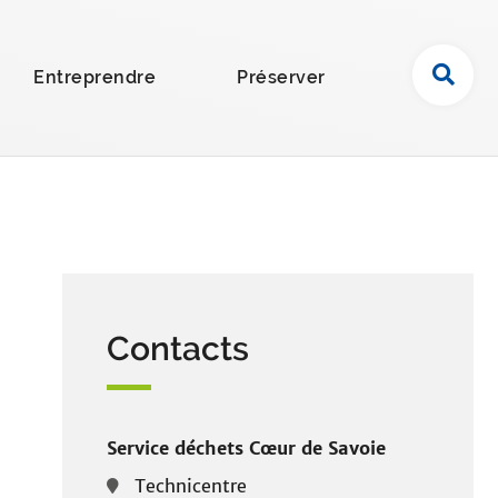
R
Entreprendre
Préserver
e
c
h
e
r
c
h
e
r
Contacts
s
u
r
l
e
Service déchets Cœur de Savoie
s
Technicentre