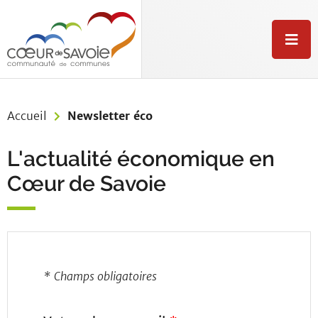
Aller au menu
Aller au contenu
Aller à la recherche
M
e
n
u
Accueil
Newsletter éco
L'actualité économique en
Cœur de Savoie
* Champs obligatoires