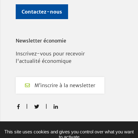
Contactez-nous
Newsletter économie
Inscrivez-vous pour recevoir
l'actualité économique
M’inscrire à la newsletter
F
T
L



a
w
i
c
i
n
e
t
k
Plan du site
This site uses cookies and gives you control over what you want
b
t
e
to activate