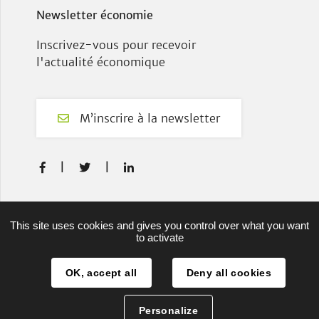
Newsletter économie
Inscrivez-vous pour recevoir
l'actualité économique
M’inscrire à la newsletter
F
T
L



a
w
i
c
i
n
e
t
k
Plan du site
This site uses cookies and gives you control over what you want
b
t
e
to activate
Mentions légales
o
e
d
o
r
I
OK, accept all
Deny all cookies
Projets européens
k
n
Authentification
Personalize