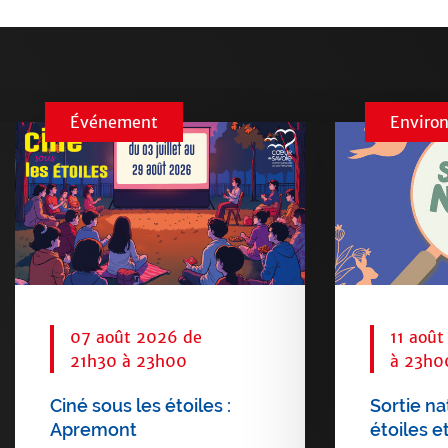
Événement
Enviro
07 août 2026 de
11 aoû
21h30 à 23h00
à 23h0
Ciné sous les étoiles :
Sortie na
Apremont
étoiles et